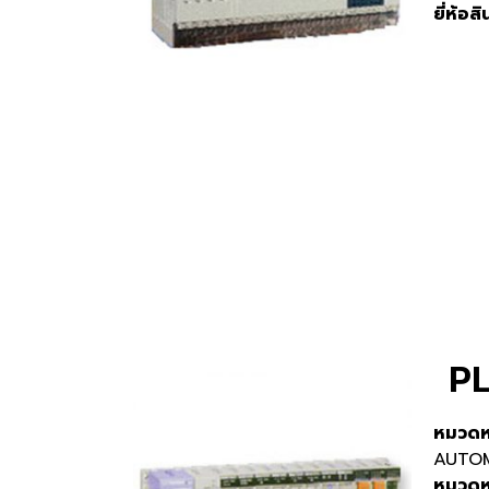
ยี่ห้อสิ
PL
หมวดหม
AUTO
หมวดหม