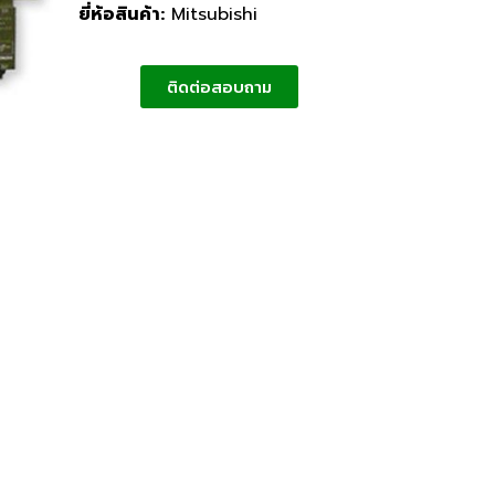
ยี่ห้อสินค้า:
Mitsubishi
ติดต่อสอบถาม