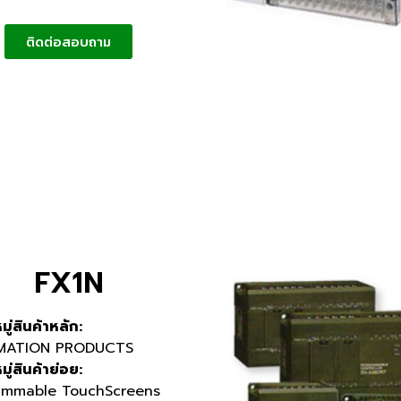
ติดต่อสอบถาม
FX1N
ู่สินค้าหลัก:
MATION PRODUCTS
ู่สินค้าย่อย:
ammable TouchScreens