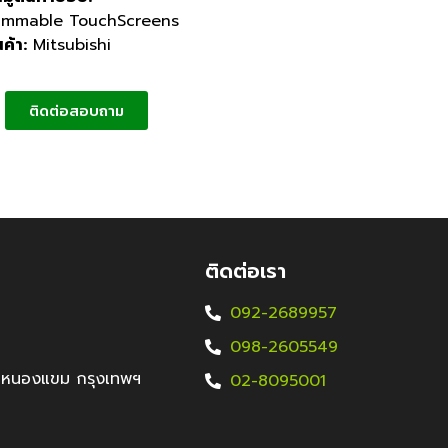
ammable TouchScreens
นค้า:
Mitsubishi
ติดต่อสอบถาม
ติดต่อเรา
092-2689957
098-2605549
ตหนองแขม กรุงเทพฯ
02-8095001