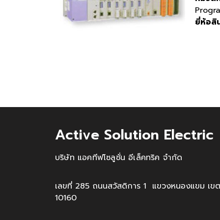
Progr
ยี่ห้อสิ
Active Solution Electric
บริษัท แอคทีฟโซลูชั่น อีเล็คทริค จำกัด
เลขที่ 285 ถนนสวัสดิการ 1 แขวงหนองแขม เข
10160