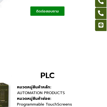
ติดต่อสอบถาม
PLC
หมวดหมู่สินค้าหลัก:
AUTOMATION PRODUCTS
หมวดหมู่สินค้าย่อย:
Programmable TouchScreens