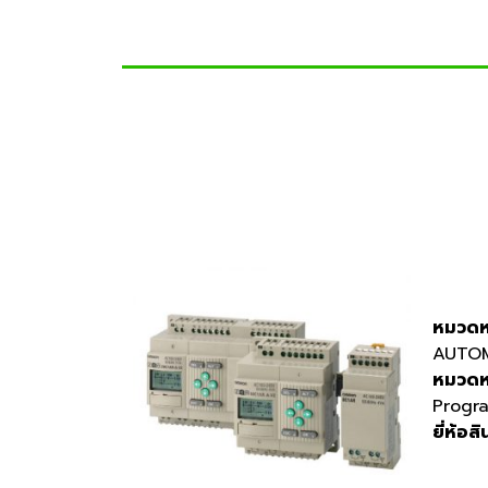
หมวดหม
AUTO
หมวดหม
Progr
ยี่ห้อสิ