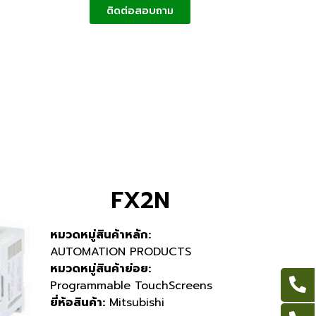
ติดต่อสอบถาม
FX2N
หมวดหมู่สินค้าหลัก:
AUTOMATION PRODUCTS
หมวดหมู่สินค้าย่อย:
Programmable TouchScreens
ยี่ห้อสินค้า:
Mitsubishi